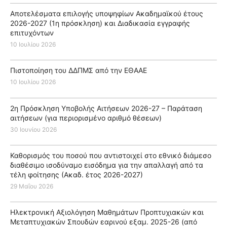
ή
Αποτελέσματα επιλογής υποψηφίων Ακαδημαϊκού έτους
τ
2026-2027 (1η πρόσκληση) και Διαδικασία εγγραφής
η
επιτυχόντων
σ
10 Ιουλίου 2026
η
Πιστοποίηση του ΔΔΠΜΣ από την ΕΘΑΑΕ
γ
10 Ιουλίου 2026
ι
α
2η Πρόσκληση Υποβολής Αιτήσεων 2026-27 – Παράταση
:
αιτήσεων (για περιορισμένο αριθμό θέσεων)
30 Ιουνίου 2026
Καθορισμός του ποσού που αντιστοιχεί στο εθνικό διάμεσο
διαθέσιμο ισοδύναμο εισόδημα για την απαλλαγή από τα
τέλη φοίτησης (Ακαδ. έτος 2026-2027)
29 Μαΐου 2026
Ηλεκτρονική Aξιολόγηση Mαθημάτων Προπτυχιακών και
Μεταπτυχιακών Σπουδών εαρινού εξαμ. 2025-26 (από