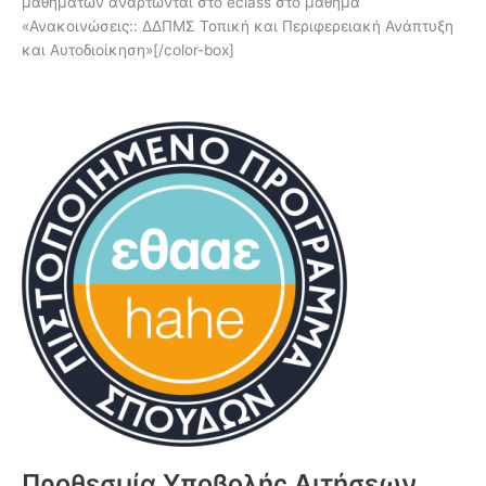
μαθημάτων αναρτώνται στο eclass στο μάθημα
«Ανακοινώσεις:: ΔΔΠΜΣ Τοπική και Περιφερειακή Ανάπτυξη
και Αυτοδιοίκηση»[/color-box]
Προθεσμία Υποβολής Αιτήσεων