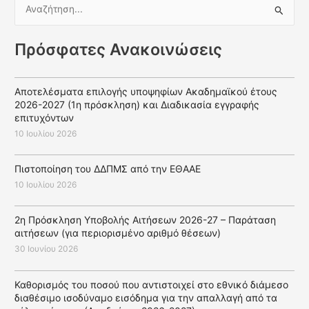
Α
ν
α
Πρόσφατες Ανακοινώσεις
ζ
ή
Αποτελέσματα επιλογής υποψηφίων Ακαδημαϊκού έτους
τ
2026-2027 (1η πρόσκληση) και Διαδικασία εγγραφής
η
επιτυχόντων
σ
10 Ιουλίου 2026
η
Πιστοποίηση του ΔΔΠΜΣ από την ΕΘΑΑΕ
γ
10 Ιουλίου 2026
ι
α
2η Πρόσκληση Υποβολής Αιτήσεων 2026-27 – Παράταση
:
αιτήσεων (για περιορισμένο αριθμό θέσεων)
30 Ιουνίου 2026
Καθορισμός του ποσού που αντιστοιχεί στο εθνικό διάμεσο
διαθέσιμο ισοδύναμο εισόδημα για την απαλλαγή από τα