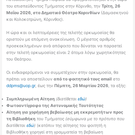
του επισπεύδοντος Τμήματος στην Κόρινθο, την
Τρίτη, 26
Μαΐου 2026, στο Δημοτικό Θέατρο Κορινθίων
(Δαμασκηνού
και Κολοκοτρώνη, Κόρινθος).
Η ώρα και οι λεπτομέρειες της τελετής ορκωμοσίας θα
οριστούν με επόμενη ανακοίνωση. Ο μέγιστος αριθμός
προσκεκλημένων ανά απόφοιτο που δύναται να παραστεί
στην τελετή ορκωμοσίας είναι 2 άτομα λόγω χωρητικότητας
του Θεάτρου.
Οι ενδιαφερόμενοι να συμμετέχουν στην ορκωμοσία, θα
πρέπει να αποστείλουν
από το φοιτητικό τους email
στο
ddpms@uop.gr
, έως την
Πέμπτη, 26 Μαρτίου 2026
, τα εξής:
Συμπληρωμένη Αίτηση
(διατίθεται
εδώ
)
Φωτοαντίγραφο της Αστυνομικής Ταυτότητας
Αίτηση για χορήγηση βεβαίωσης μη εκκρεμοτήτων προς
τη Βιβλιοθήκη
του Τμήματος
(σύμφωνα με το πρότυπο που
διατίθεται
εδώ
)
(κατόπιν της αίτησης του φοιτητή η
Βιβλιοθήκη χορηγεί στη γραμματεία τη βεβαίωση