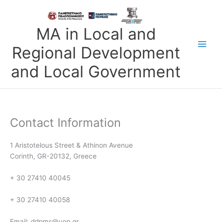
Skip
to
content
MA in Local and
Regional Development
and Local Government
Contact Information
1 Aristotelous Street & Athinon Avenue
Corinth, GR-20132, Greece
+ 30 27410 40045
+ 30 27410 40058
Email: ddpms@uop.gr